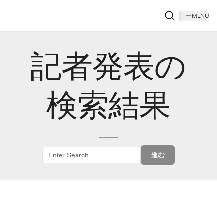
MENU
記者発表の
検索結果
進む