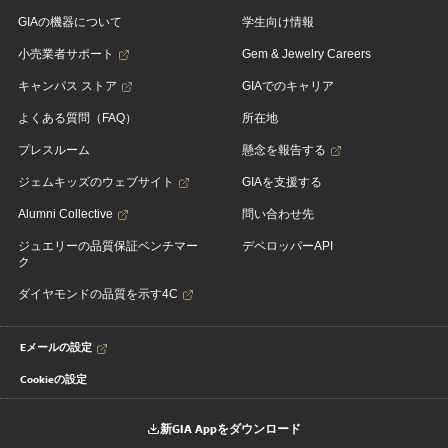
GIAの機器について
学生向け情報
小売業者サポート
Gem & Jewelry Careers
キャンパス ストア
GIAでのキャリア
よくある質問（FAQ）
所在地
プレスルーム
懸念を報告する
ジェムキッズのウェブサイト
GIAを支援する
Alumni Collective
問い合わせ先
ジュエリーの品質保証ベンチマー
デベロッパーAPI
ク
ダイヤモンドの品質を示す4C
Eメールの設定
Cookieの設定
新GIA Appをダウンロード