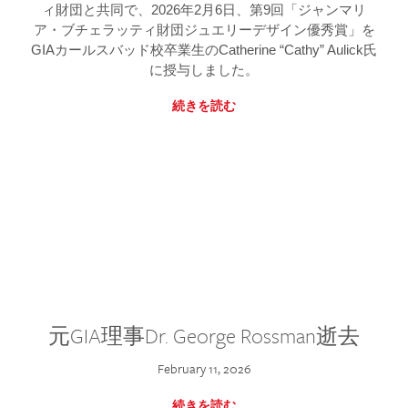
ィ財団と共同で、2026年2月6日、第9回「ジャンマリ
ア・ブチェラッティ財団ジュエリーデザイン優秀賞」を
GIAカールスバッド校卒業生のCatherine “Cathy” Aulick氏
に授与しました。
続きを読む
元GIA理事Dr. George Rossman逝去
February 11, 2026
続きを読む