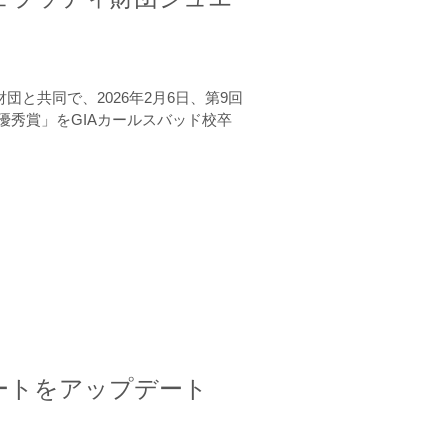
と共同で、2026年2月6日、第9回
秀賞」をGIAカールスバッド校卒
ートをアップデート