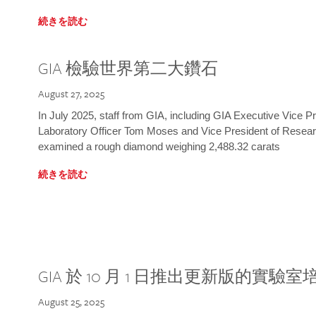
続きを読む
GIA 檢驗世界第二大鑽石
August 27, 2025
In July 2025, staff from GIA, including GIA Executive Vice 
Laboratory Officer Tom Moses and Vice President of Rese
examined a rough diamond weighing 2,488.32 carats
続きを読む
GIA 於 10 月 1 日推出更新版的實驗
August 25, 2025