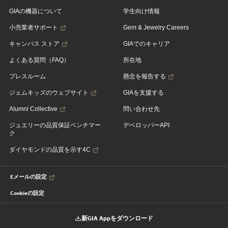
GIAの機器について
学生向け情報
小売業者サポート
Gem & Jewelry Careers
キャンパス ストア
GIAでのキャリア
よくある質問（FAQ）
所在地
プレスルーム
懸念を報告する
ジェムキッズのウェブサイト
GIAを支援する
Alumni Collective
問い合わせ先
ジュエリーの品質保証ベンチマー
デベロッパーAPI
ク
ダイヤモンドの品質を示す4C
Eメールの設定
Cookieの設定
新GIA Appをダウンロード