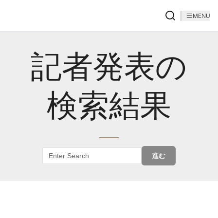
MENU
記者発表の
検索結果
進む