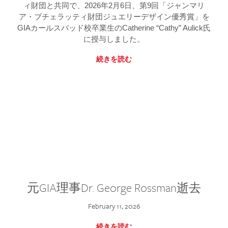
ィ財団と共同で、2026年2月6日、第9回「ジャンマリ
ア・ブチェラッティ財団ジュエリーデザイン優秀賞」を
GIAカールスバッド校卒業生のCatherine “Cathy” Aulick氏
に授与しました。
続きを読む
元GIA理事Dr. George Rossman逝去
February 11, 2026
続きを読む