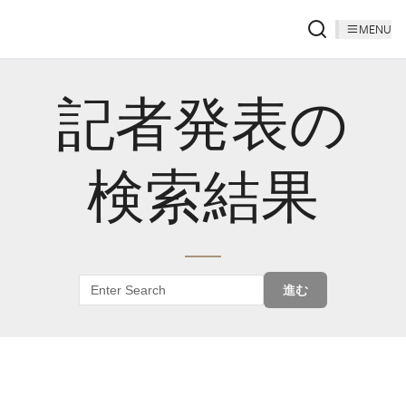
MENU
記者発表の
検索結果
進む