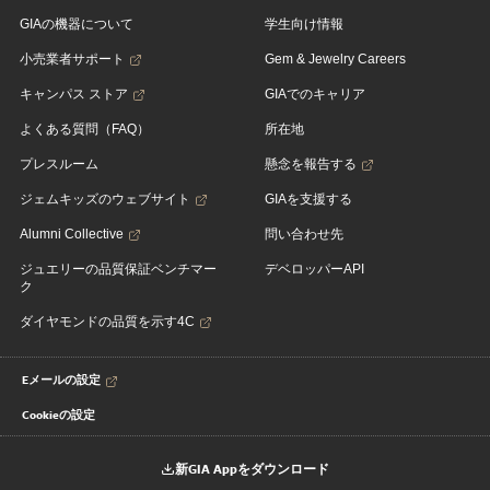
GIAの機器について
学生向け情報
小売業者サポート
Gem & Jewelry Careers
キャンパス ストア
GIAでのキャリア
よくある質問（FAQ）
所在地
プレスルーム
懸念を報告する
ジェムキッズのウェブサイト
GIAを支援する
Alumni Collective
問い合わせ先
ジュエリーの品質保証ベンチマー
デベロッパーAPI
ク
ダイヤモンドの品質を示す4C
Eメールの設定
Cookieの設定
新GIA Appをダウンロード