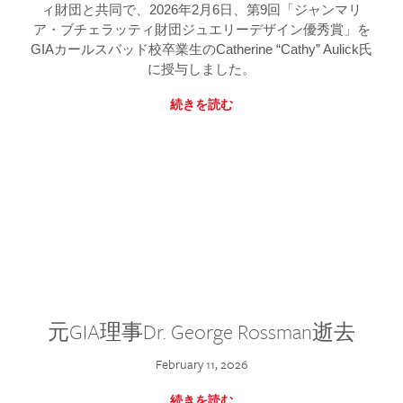
ィ財団と共同で、2026年2月6日、第9回「ジャンマリ
ア・ブチェラッティ財団ジュエリーデザイン優秀賞」を
GIAカールスバッド校卒業生のCatherine “Cathy” Aulick氏
に授与しました。
続きを読む
元GIA理事Dr. George Rossman逝去
February 11, 2026
続きを読む