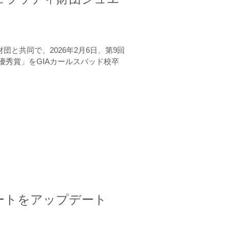
と共同で、2026年2月6日、第9回
秀賞」をGIAカールスバッド校卒
ートをアップデート