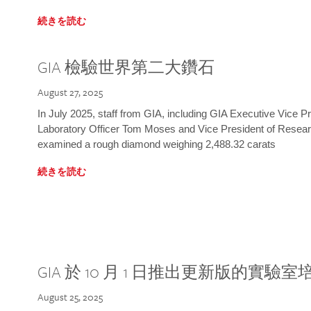
続きを読む
GIA 檢驗世界第二大鑽石
August 27, 2025
In July 2025, staff from GIA, including GIA Executive Vice 
Laboratory Officer Tom Moses and Vice President of Rese
examined a rough diamond weighing 2,488.32 carats
続きを読む
GIA 於 10 月 1 日推出更新版的實驗
August 25, 2025