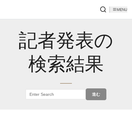
MENU
記者発表の
検索結果
進む