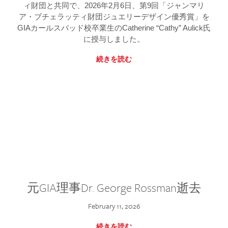
ィ財団と共同で、2026年2月6日、第9回「ジャンマリ
ア・ブチェラッティ財団ジュエリーデザイン優秀賞」を
GIAカールスバッド校卒業生のCatherine “Cathy” Aulick氏
に授与しました。
続きを読む
元GIA理事Dr. George Rossman逝去
February 11, 2026
続きを読む