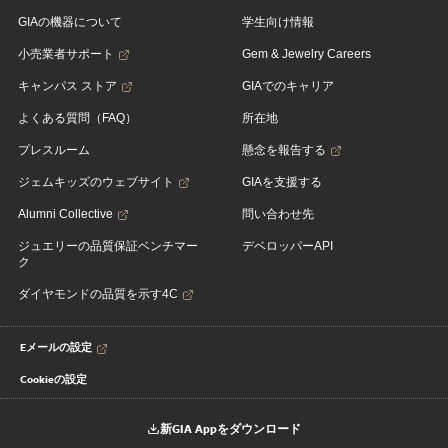
GIAの機器について
学生向け情報
小売業者サポート
Gem & Jewelry Careers
キャンパス ストア
GIAでのキャリア
よくある質問（FAQ）
所在地
プレスルーム
懸念を報告する
ジェムキッズのウェブサイト
GIAを支援する
Alumni Collective
問い合わせ先
ジュエリーの品質保証ベンチマー
デベロッパーAPI
ク
ダイヤモンドの品質を示す4C
Eメールの設定
Cookieの設定
新GIA Appをダウンロード