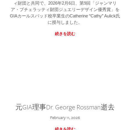
ィ財団と共同で、2026年2月6日、第9回「ジャンマリ
ア・ブチェラッティ財団ジュエリーデザイン優秀賞」を
GIAカールスバッド校卒業生のCatherine “Cathy” Aulick氏
に授与しました。
続きを読む
元GIA理事Dr. George Rossman逝去
February 11, 2026
続きを読む