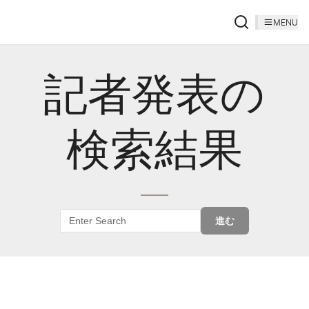
MENU
記者発表の
検索結果
進む