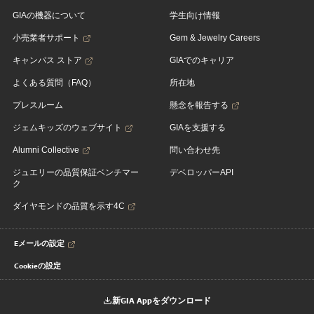
GIAの機器について
学生向け情報
小売業者サポート
Gem & Jewelry Careers
キャンパス ストア
GIAでのキャリア
よくある質問（FAQ）
所在地
プレスルーム
懸念を報告する
ジェムキッズのウェブサイト
GIAを支援する
Alumni Collective
問い合わせ先
ジュエリーの品質保証ベンチマー
デベロッパーAPI
ク
ダイヤモンドの品質を示す4C
Eメールの設定
Cookieの設定
新GIA Appをダウンロード