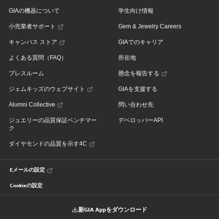
GIAの機器について
学生向け情報
小売業者サポート
Gem & Jewelry Careers
キャンパス ストア
GIAでのキャリア
よくある質問（FAQ）
所在地
プレスルーム
懸念を報告する
ジェムキッズのウェブサイト
GIAを支援する
Alumni Collective
問い合わせ先
ジュエリーの品質保証ベンチマー
デベロッパーAPI
ク
ダイヤモンドの品質を示す4C
Eメールの設定
Cookieの設定
新GIA Appをダウンロード