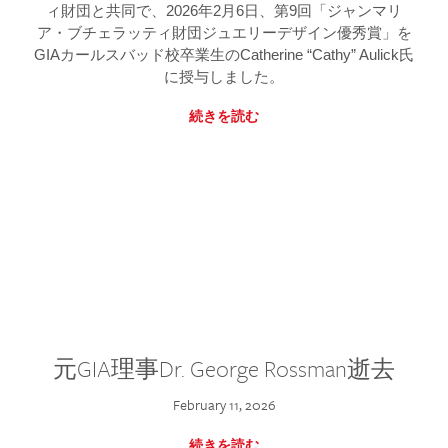
ィ財団と共同で、2026年2月6日、第9回「ジャンマリ
ア・ブチェラッティ財団ジュエリーデザイン優秀賞」を
GIAカールスバッド校卒業生のCatherine “Cathy” Aulick氏
に授与しました。
続きを読む
元GIA理事Dr. George Rossman逝去
February 11, 2026
続きを読む