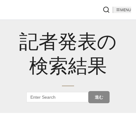
MENU
記者発表の
検索結果
進む