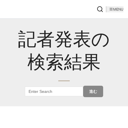
MENU
記者発表の
検索結果
進む