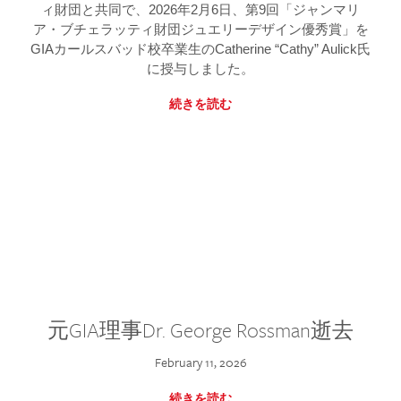
ィ財団と共同で、2026年2月6日、第9回「ジャンマリ
ア・ブチェラッティ財団ジュエリーデザイン優秀賞」を
GIAカールスバッド校卒業生のCatherine “Cathy” Aulick氏
に授与しました。
続きを読む
元GIA理事Dr. George Rossman逝去
February 11, 2026
続きを読む