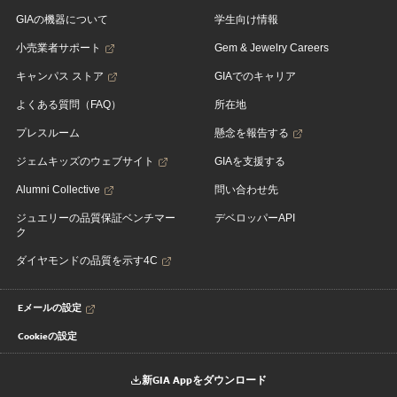
GIAの機器について
学生向け情報
小売業者サポート
Gem & Jewelry Careers
キャンパス ストア
GIAでのキャリア
よくある質問（FAQ）
所在地
プレスルーム
懸念を報告する
ジェムキッズのウェブサイト
GIAを支援する
Alumni Collective
問い合わせ先
ジュエリーの品質保証ベンチマー
デベロッパーAPI
ク
ダイヤモンドの品質を示す4C
Eメールの設定
Cookieの設定
新GIA Appをダウンロード