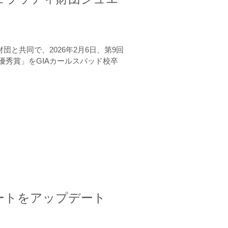
と共同で、2026年2月6日、第9回
秀賞」をGIAカールスバッド校卒
ートをアップデート