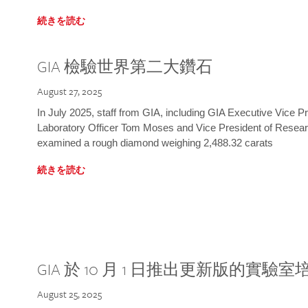
続きを読む
GIA 檢驗世界第二大鑽石
August 27, 2025
In July 2025, staff from GIA, including GIA Executive Vice 
Laboratory Officer Tom Moses and Vice President of Rese
examined a rough diamond weighing 2,488.32 carats
続きを読む
GIA 於 10 月 1 日推出更新版的實驗
August 25, 2025