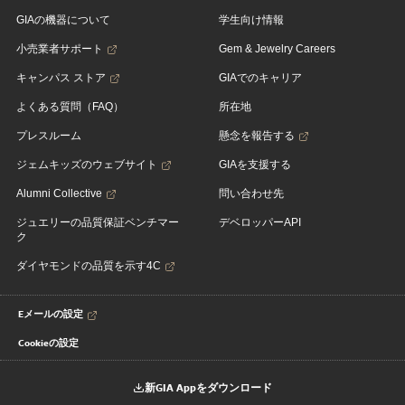
GIAの機器について
学生向け情報
小売業者サポート
Gem & Jewelry Careers
キャンパス ストア
GIAでのキャリア
よくある質問（FAQ）
所在地
プレスルーム
懸念を報告する
ジェムキッズのウェブサイト
GIAを支援する
Alumni Collective
問い合わせ先
ジュエリーの品質保証ベンチマー
デベロッパーAPI
ク
ダイヤモンドの品質を示す4C
Eメールの設定
Cookieの設定
新GIA Appをダウンロード