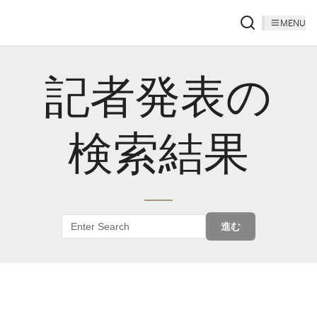
MENU
記者発表の
検索結果
進む