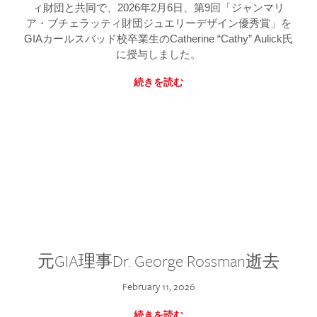
ィ財団と共同で、2026年2月6日、第9回「ジャンマリ
ア・ブチェラッティ財団ジュエリーデザイン優秀賞」を
GIAカールスバッド校卒業生のCatherine “Cathy” Aulick氏
に授与しました。
続きを読む
元GIA理事Dr. George Rossman逝去
February 11, 2026
続きを読む