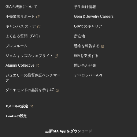
GIAの機器について
学生向け情報
小売業者サポート
Gem & Jewelry Careers
キャンパス ストア
GIAでのキャリア
よくある質問（FAQ）
所在地
プレスルーム
懸念を報告する
ジェムキッズのウェブサイト
GIAを支援する
Alumni Collective
問い合わせ先
ジュエリーの品質保証ベンチマー
デベロッパーAPI
ク
ダイヤモンドの品質を示す4C
Eメールの設定
Cookieの設定
新GIA Appをダウンロード