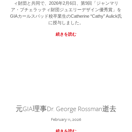
ィ財団と共同で、2026年2月6日、第9回「ジャンマリ
ア・ブチェラッティ財団ジュエリーデザイン優秀賞」を
GIAカールスバッド校卒業生のCatherine “Cathy” Aulick氏
に授与しました。
続きを読む
元GIA理事Dr. George Rossman逝去
February 11, 2026
続きを読む