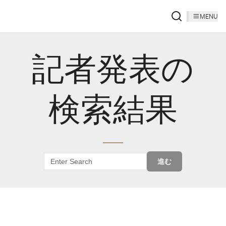
MENU
記者発表の
検索結果
進む