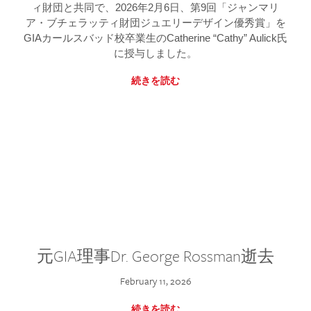
ィ財団と共同で、2026年2月6日、第9回「ジャンマリ
ア・ブチェラッティ財団ジュエリーデザイン優秀賞」を
GIAカールスバッド校卒業生のCatherine “Cathy” Aulick氏
に授与しました。
続きを読む
元GIA理事Dr. George Rossman逝去
February 11, 2026
続きを読む