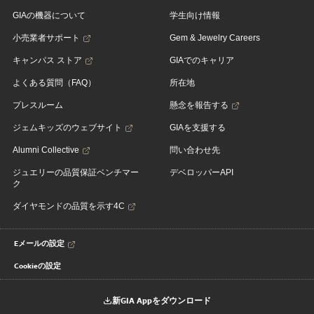
GIAの機器について
学生向け情報
小売業者サポート
Gem & Jewelry Careers
キャンパス ストア
GIAでのキャリア
よくある質問（FAQ）
所在地
プレスルーム
懸念を報告する
ジェムキッズのウェブサイト
GIAを支援する
Alumni Collective
問い合わせ先
ジュエリーの品質保証ベンチマー
デベロッパーAPI
ク
ダイヤモンドの品質を示す4C
Eメールの設定
Cookieの設定
新GIA Appをダウンロード