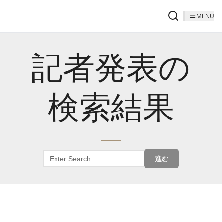
MENU
記者発表の
検索結果
進む