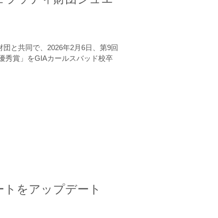
と共同で、2026年2月6日、第9回
秀賞」をGIAカールスバッド校卒
ートをアップデート