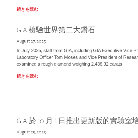
続きを読む
GIA 檢驗世界第二大鑽石
August 27, 2025
In July 2025, staff from GIA, including GIA Executive Vice 
Laboratory Officer Tom Moses and Vice President of Rese
examined a rough diamond weighing 2,488.32 carats
続きを読む
GIA 於 10 月 1 日推出更新版的實驗
August 25, 2025