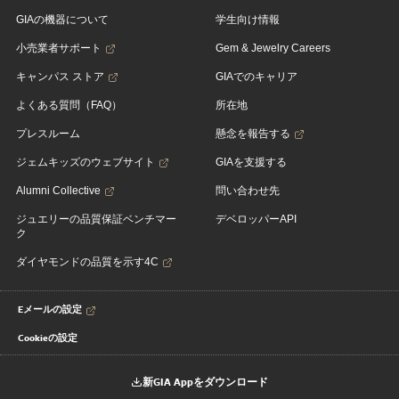
GIAの機器について
学生向け情報
小売業者サポート
Gem & Jewelry Careers
キャンパス ストア
GIAでのキャリア
よくある質問（FAQ）
所在地
プレスルーム
懸念を報告する
ジェムキッズのウェブサイト
GIAを支援する
Alumni Collective
問い合わせ先
ジュエリーの品質保証ベンチマー
デベロッパーAPI
ク
ダイヤモンドの品質を示す4C
Eメールの設定
Cookieの設定
新GIA Appをダウンロード