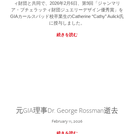
ィ財団と共同で、2026年2月6日、第9回「ジャンマリ
ア・ブチェラッティ財団ジュエリーデザイン優秀賞」を
GIAカールスバッド校卒業生のCatherine “Cathy” Aulick氏
に授与しました。
続きを読む
元GIA理事Dr. George Rossman逝去
February 11, 2026
続きを読む