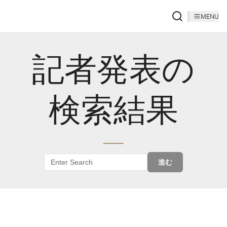
MENU
記者発表の
検索結果
進む