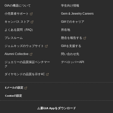
GIAの機器について
学生向け情報
小売業者サポート
Gem & Jewelry Careers
キャンパス ストア
GIAでのキャリア
よくある質問（FAQ）
所在地
プレスルーム
懸念を報告する
ジェムキッズのウェブサイト
GIAを支援する
Alumni Collective
問い合わせ先
ジュエリーの品質保証ベンチマー
デベロッパーAPI
ク
ダイヤモンドの品質を示す4C
Eメールの設定
Cookieの設定
新GIA Appをダウンロード