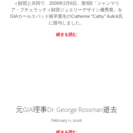
ィ財団と共同で、2026年2月6日、第9回「ジャンマリ
ア・ブチェラッティ財団ジュエリーデザイン優秀賞」を
GIAカールスバッド校卒業生のCatherine “Cathy” Aulick氏
に授与しました。
続きを読む
元GIA理事Dr. George Rossman逝去
February 11, 2026
続きを読む