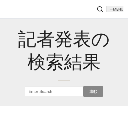
MENU
記者発表の
検索結果
進む