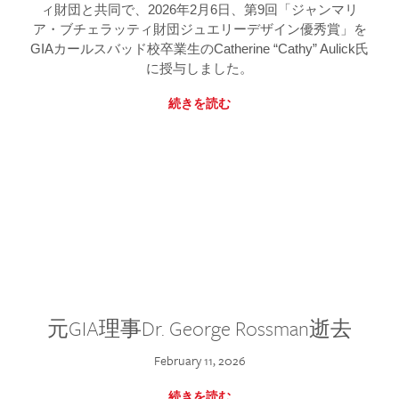
ィ財団と共同で、2026年2月6日、第9回「ジャンマリ
ア・ブチェラッティ財団ジュエリーデザイン優秀賞」を
GIAカールスバッド校卒業生のCatherine “Cathy” Aulick氏
に授与しました。
続きを読む
元GIA理事Dr. George Rossman逝去
February 11, 2026
続きを読む