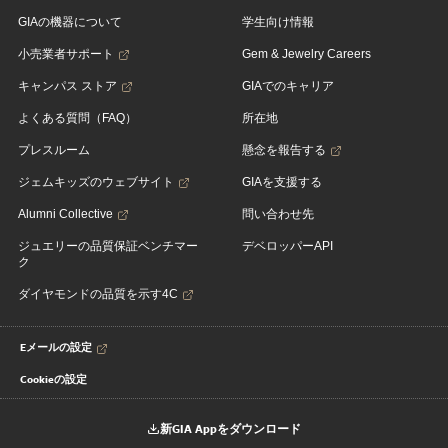
GIAの機器について
学生向け情報
小売業者サポート
Gem & Jewelry Careers
キャンパス ストア
GIAでのキャリア
よくある質問（FAQ）
所在地
プレスルーム
懸念を報告する
ジェムキッズのウェブサイト
GIAを支援する
Alumni Collective
問い合わせ先
ジュエリーの品質保証ベンチマー
デベロッパーAPI
ク
ダイヤモンドの品質を示す4C
Eメールの設定
Cookieの設定
新GIA Appをダウンロード