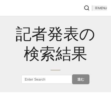
MENU
記者発表の
検索結果
進む