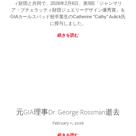
ィ財団と共同で、2026年2月6日、第9回「ジャンマリ
ア・ブチェラッティ財団ジュエリーデザイン優秀賞」を
GIAカールスバッド校卒業生のCatherine “Cathy” Aulick氏
に授与しました。
続きを読む
元GIA理事Dr. George Rossman逝去
February 11, 2026
続きを読む