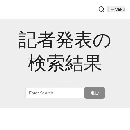
MENU
記者発表の
検索結果
進む