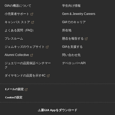
GIAの機器について
学生向け情報
小売業者サポート
Gem & Jewelry Careers
キャンパス ストア
GIAでのキャリア
よくある質問（FAQ）
所在地
プレスルーム
懸念を報告する
ジェムキッズのウェブサイト
GIAを支援する
Alumni Collective
問い合わせ先
ジュエリーの品質保証ベンチマー
デベロッパーAPI
ク
ダイヤモンドの品質を示す4C
Eメールの設定
Cookieの設定
新GIA Appをダウンロード