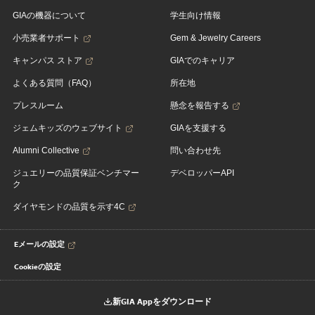
GIAの機器について
学生向け情報
小売業者サポート
Gem & Jewelry Careers
キャンパス ストア
GIAでのキャリア
よくある質問（FAQ）
所在地
プレスルーム
懸念を報告する
ジェムキッズのウェブサイト
GIAを支援する
Alumni Collective
問い合わせ先
ジュエリーの品質保証ベンチマー
デベロッパーAPI
ク
ダイヤモンドの品質を示す4C
Eメールの設定
Cookieの設定
新GIA Appをダウンロード