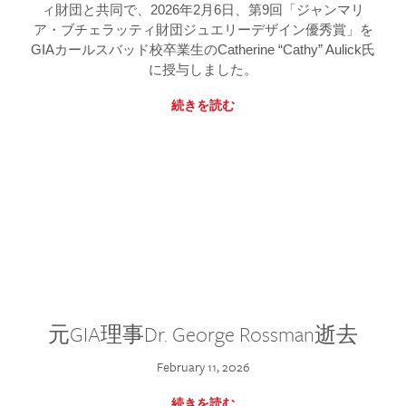
ィ財団と共同で、2026年2月6日、第9回「ジャンマリ
ア・ブチェラッティ財団ジュエリーデザイン優秀賞」を
GIAカールスバッド校卒業生のCatherine “Cathy” Aulick氏
に授与しました。
続きを読む
元GIA理事Dr. George Rossman逝去
February 11, 2026
続きを読む