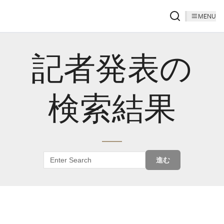
MENU
記者発表の
検索結果
進む