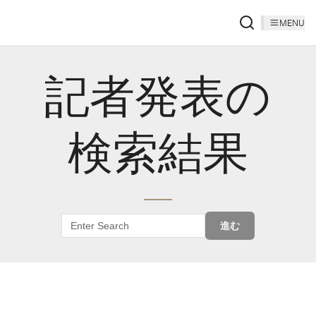
MENU
記者発表の
検索結果
進む