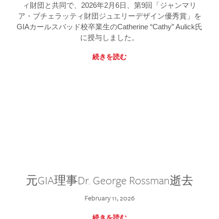
ィ財団と共同で、2026年2月6日、第9回「ジャンマリ
ア・ブチェラッティ財団ジュエリーデザイン優秀賞」を
GIAカールスバッド校卒業生のCatherine “Cathy” Aulick氏
に授与しました。
続きを読む
元GIA理事Dr. George Rossman逝去
February 11, 2026
続きを読む