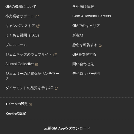
GIAの機器について
学生向け情報
小売業者サポート
Gem & Jewelry Careers
キャンパス ストア
GIAでのキャリア
よくある質問（FAQ）
所在地
プレスルーム
懸念を報告する
ジェムキッズのウェブサイト
GIAを支援する
Alumni Collective
問い合わせ先
ジュエリーの品質保証ベンチマー
デベロッパーAPI
ク
ダイヤモンドの品質を示す4C
Eメールの設定
Cookieの設定
新GIA Appをダウンロード