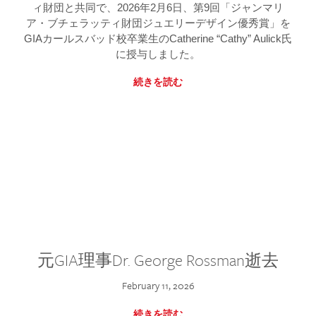
ィ財団と共同で、2026年2月6日、第9回「ジャンマリ
ア・ブチェラッティ財団ジュエリーデザイン優秀賞」を
GIAカールスバッド校卒業生のCatherine “Cathy” Aulick氏
に授与しました。
続きを読む
元GIA理事Dr. George Rossman逝去
February 11, 2026
続きを読む