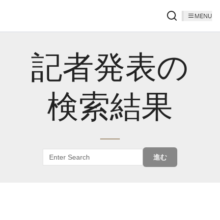
MENU
記者発表の
検索結果
進む