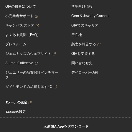
GIAの機器について
学生向け情報
小売業者サポート
Gem & Jewelry Careers
キャンパス ストア
GIAでのキャリア
よくある質問（FAQ）
所在地
プレスルーム
懸念を報告する
ジェムキッズのウェブサイト
GIAを支援する
Alumni Collective
問い合わせ先
ジュエリーの品質保証ベンチマー
デベロッパーAPI
ク
ダイヤモンドの品質を示す4C
Eメールの設定
Cookieの設定
新GIA Appをダウンロード