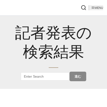
MENU
記者発表の
検索結果
進む