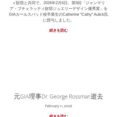
ィ財団と共同で、2026年2月6日、第9回「ジャンマリ
ア・ブチェラッティ財団ジュエリーデザイン優秀賞」を
GIAカールスバッド校卒業生のCatherine “Cathy” Aulick氏
に授与しました。
続きを読む
元GIA理事Dr. George Rossman逝去
February 11, 2026
続きを読む