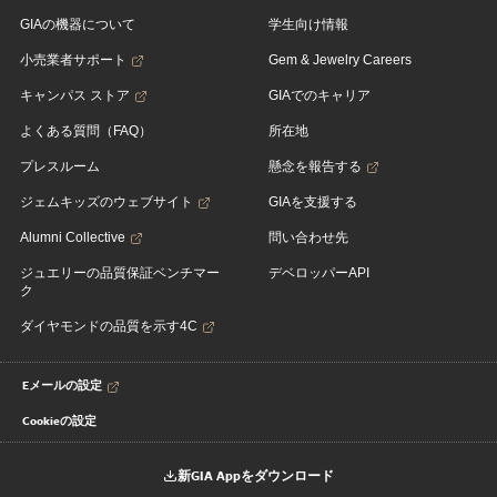
GIAの機器について
学生向け情報
小売業者サポート
Gem & Jewelry Careers
キャンパス ストア
GIAでのキャリア
よくある質問（FAQ）
所在地
プレスルーム
懸念を報告する
ジェムキッズのウェブサイト
GIAを支援する
Alumni Collective
問い合わせ先
ジュエリーの品質保証ベンチマー
デベロッパーAPI
ク
ダイヤモンドの品質を示す4C
Eメールの設定
Cookieの設定
新GIA Appをダウンロード