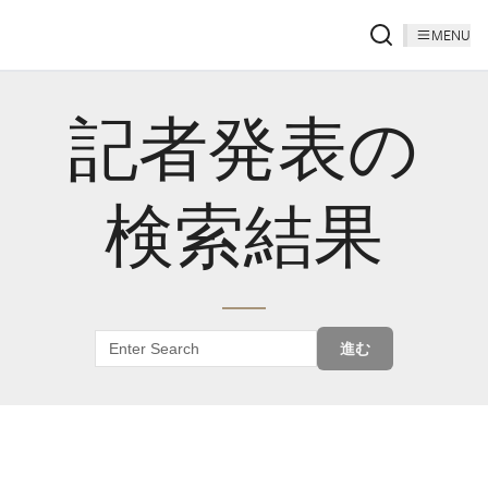
MENU
記者発表の
検索結果
進む