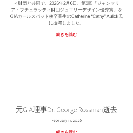
ィ財団と共同で、2026年2月6日、第9回「ジャンマリ
ア・ブチェラッティ財団ジュエリーデザイン優秀賞」を
GIAカールスバッド校卒業生のCatherine “Cathy” Aulick氏
に授与しました。
続きを読む
元GIA理事Dr. George Rossman逝去
February 11, 2026
続きを読む