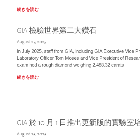
続きを読む
GIA 檢驗世界第二大鑽石
August 27, 2025
In July 2025, staff from GIA, including GIA Executive Vice 
Laboratory Officer Tom Moses and Vice President of Rese
examined a rough diamond weighing 2,488.32 carats
続きを読む
GIA 於 10 月 1 日推出更新版的實驗
August 25, 2025