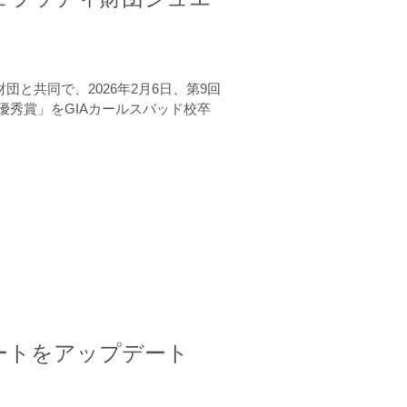
と共同で、2026年2月6日、第9回
秀賞」をGIAカールスバッド校卒
ートをアップデート