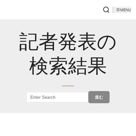
MENU
記者発表の
検索結果
進む