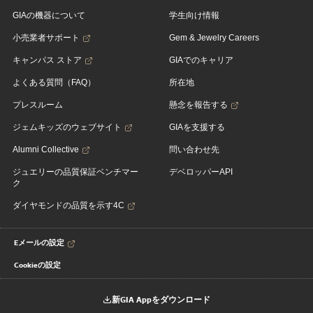
GIAの機器について
学生向け情報
小売業者サポート
Gem & Jewelry Careers
キャンパス ストア
GIAでのキャリア
よくある質問（FAQ）
所在地
プレスルーム
懸念を報告する
ジェムキッズのウェブサイト
GIAを支援する
Alumni Collective
問い合わせ先
ジュエリーの品質保証ベンチマー
デベロッパーAPI
ク
ダイヤモンドの品質を示す4C
Eメールの設定
Cookieの設定
新GIA Appをダウンロード