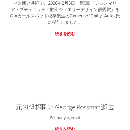
ィ財団と共同で、2026年2月6日、第9回「ジャンマリ
ア・ブチェラッティ財団ジュエリーデザイン優秀賞」を
GIAカールスバッド校卒業生のCatherine “Cathy” Aulick氏
に授与しました。
続きを読む
元GIA理事Dr. George Rossman逝去
February 11, 2026
続きを読む