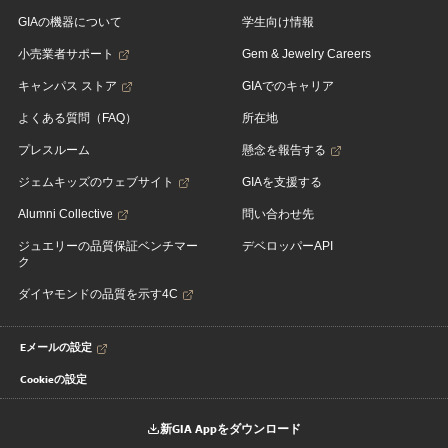
GIAの機器について
学生向け情報
小売業者サポート
Gem & Jewelry Careers
キャンパス ストア
GIAでのキャリア
よくある質問（FAQ）
所在地
プレスルーム
懸念を報告する
ジェムキッズのウェブサイト
GIAを支援する
Alumni Collective
問い合わせ先
ジュエリーの品質保証ベンチマー
デベロッパーAPI
ク
ダイヤモンドの品質を示す4C
Eメールの設定
Cookieの設定
新GIA Appをダウンロード