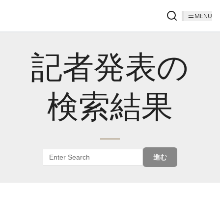
MENU
記者発表の
検索結果
進む