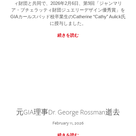
ィ財団と共同で、2026年2月6日、第9回「ジャンマリ
ア・ブチェラッティ財団ジュエリーデザイン優秀賞」を
GIAカールスバッド校卒業生のCatherine “Cathy” Aulick氏
に授与しました。
続きを読む
元GIA理事Dr. George Rossman逝去
February 11, 2026
続きを読む