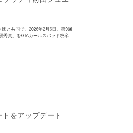
と共同で、2026年2月6日、第9回
秀賞」をGIAカールスバッド校卒
ートをアップデート