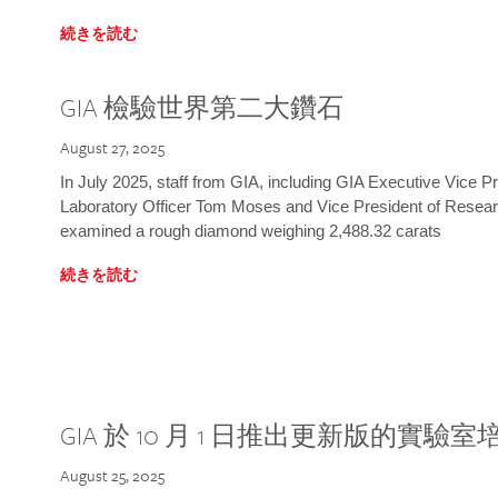
続きを読む
GIA 檢驗世界第二大鑽石
August 27, 2025
In July 2025, staff from GIA, including GIA Executive Vice 
Laboratory Officer Tom Moses and Vice President of Rese
examined a rough diamond weighing 2,488.32 carats
続きを読む
GIA 於 10 月 1 日推出更新版的實驗
August 25, 2025