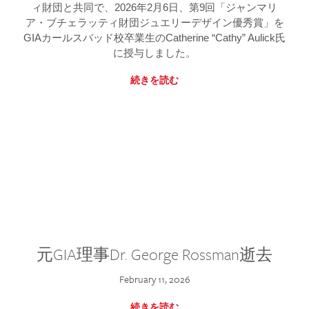
ィ財団と共同で、2026年2月6日、第9回「ジャンマリ
ア・ブチェラッティ財団ジュエリーデザイン優秀賞」を
GIAカールスバッド校卒業生のCatherine “Cathy” Aulick氏
に授与しました。
続きを読む
元GIA理事Dr. George Rossman逝去
February 11, 2026
続きを読む