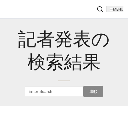
MENU
記者発表の
検索結果
進む