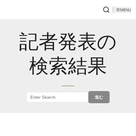
MENU
記者発表の
検索結果
進む