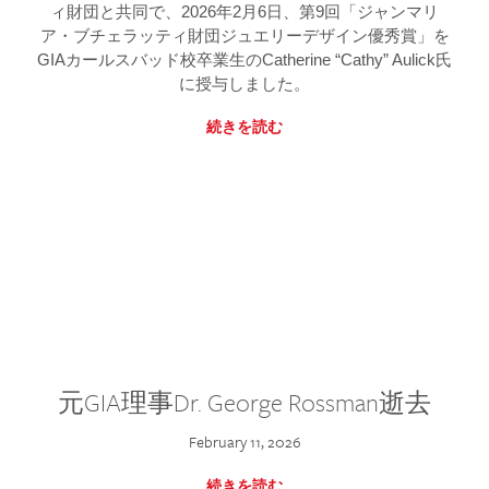
ィ財団と共同で、2026年2月6日、第9回「ジャンマリ
ア・ブチェラッティ財団ジュエリーデザイン優秀賞」を
GIAカールスバッド校卒業生のCatherine “Cathy” Aulick氏
に授与しました。
続きを読む
元GIA理事Dr. George Rossman逝去
February 11, 2026
続きを読む