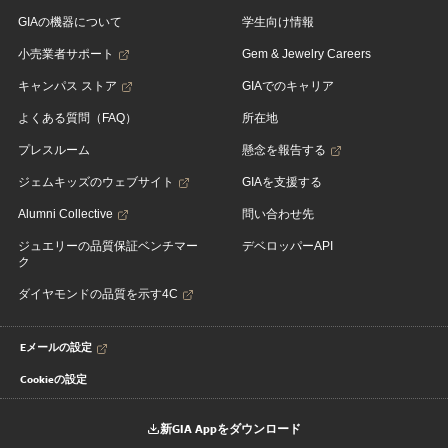
GIAの機器について
学生向け情報
小売業者サポート
Gem & Jewelry Careers
キャンパス ストア
GIAでのキャリア
よくある質問（FAQ）
所在地
プレスルーム
懸念を報告する
ジェムキッズのウェブサイト
GIAを支援する
Alumni Collective
問い合わせ先
ジュエリーの品質保証ベンチマー
デベロッパーAPI
ク
ダイヤモンドの品質を示す4C
Eメールの設定
Cookieの設定
新GIA Appをダウンロード