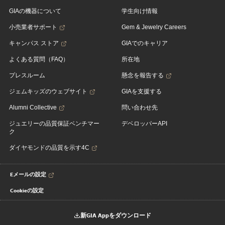
GIAの機器について
学生向け情報
小売業者サポート
Gem & Jewelry Careers
キャンパス ストア
GIAでのキャリア
よくある質問（FAQ）
所在地
プレスルーム
懸念を報告する
ジェムキッズのウェブサイト
GIAを支援する
Alumni Collective
問い合わせ先
ジュエリーの品質保証ベンチマー
デベロッパーAPI
ク
ダイヤモンドの品質を示す4C
Eメールの設定
Cookieの設定
新GIA Appをダウンロード