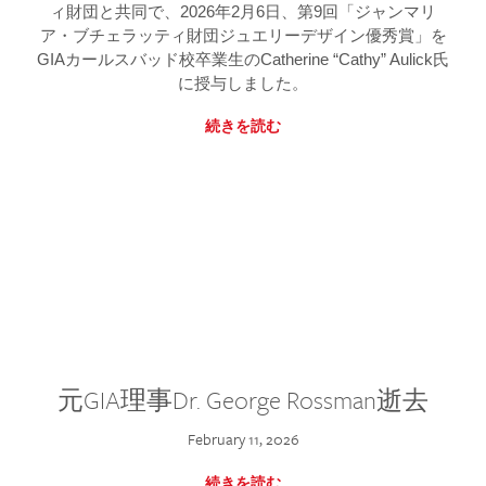
ィ財団と共同で、2026年2月6日、第9回「ジャンマリ
ア・ブチェラッティ財団ジュエリーデザイン優秀賞」を
GIAカールスバッド校卒業生のCatherine “Cathy” Aulick氏
に授与しました。
続きを読む
元GIA理事Dr. George Rossman逝去
February 11, 2026
続きを読む