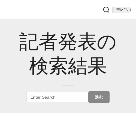
MENU
記者発表の
検索結果
進む