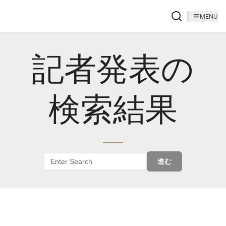
MENU
記者発表の
検索結果
進む