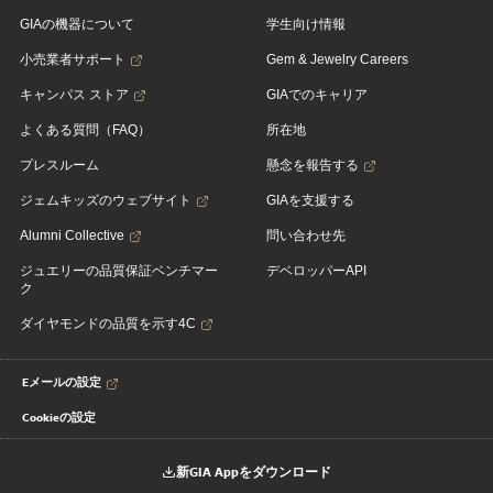
GIAの機器について
学生向け情報
小売業者サポート
Gem & Jewelry Careers
キャンパス ストア
GIAでのキャリア
よくある質問（FAQ）
所在地
プレスルーム
懸念を報告する
ジェムキッズのウェブサイト
GIAを支援する
Alumni Collective
問い合わせ先
ジュエリーの品質保証ベンチマー
デベロッパーAPI
ク
ダイヤモンドの品質を示す4C
Eメールの設定
Cookieの設定
新GIA Appをダウンロード