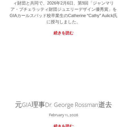
ィ財団と共同で、2026年2月6日、第9回「ジャンマリ
ア・ブチェラッティ財団ジュエリーデザイン優秀賞」を
GIAカールスバッド校卒業生のCatherine “Cathy” Aulick氏
に授与しました。
続きを読む
元GIA理事Dr. George Rossman逝去
February 11, 2026
続きを読む