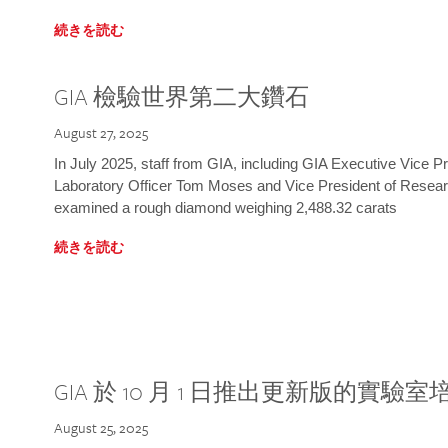
続きを読む
GIA 檢驗世界第二大鑽石
August 27, 2025
In July 2025, staff from GIA, including GIA Executive Vice 
Laboratory Officer Tom Moses and Vice President of Rese
examined a rough diamond weighing 2,488.32 carats
続きを読む
GIA 於 10 月 1 日推出更新版的實驗
August 25, 2025