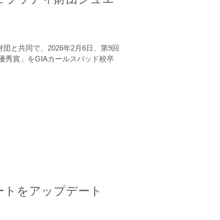
と共同で、2026年2月6日、第9回
秀賞」をGIAカールスバッド校卒
ートをアップデート