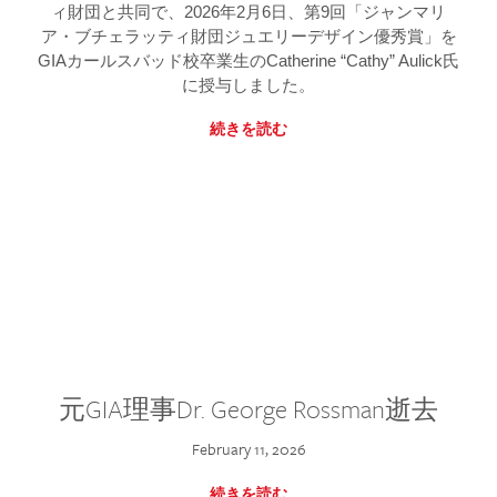
ィ財団と共同で、2026年2月6日、第9回「ジャンマリ
ア・ブチェラッティ財団ジュエリーデザイン優秀賞」を
GIAカールスバッド校卒業生のCatherine “Cathy” Aulick氏
に授与しました。
続きを読む
元GIA理事Dr. George Rossman逝去
February 11, 2026
続きを読む