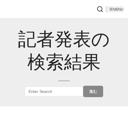
MENU
記者発表の
検索結果
進む