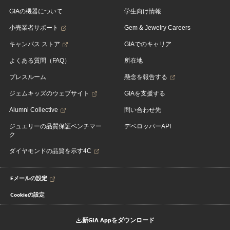
GIAの機器について
学生向け情報
小売業者サポート
Gem & Jewelry Careers
キャンパス ストア
GIAでのキャリア
よくある質問（FAQ）
所在地
プレスルーム
懸念を報告する
ジェムキッズのウェブサイト
GIAを支援する
Alumni Collective
問い合わせ先
ジュエリーの品質保証ベンチマー
デベロッパーAPI
ク
ダイヤモンドの品質を示す4C
Eメールの設定
Cookieの設定
新GIA Appをダウンロード