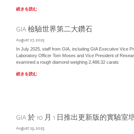
続きを読む
GIA 檢驗世界第二大鑽石
August 27, 2025
In July 2025, staff from GIA, including GIA Executive Vice 
Laboratory Officer Tom Moses and Vice President of Rese
examined a rough diamond weighing 2,488.32 carats
続きを読む
GIA 於 10 月 1 日推出更新版的實驗
August 25, 2025