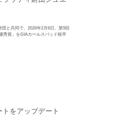
と共同で、2026年2月6日、第9回
秀賞」をGIAカールスバッド校卒
ートをアップデート