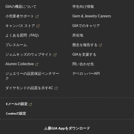
GIAの機器について
学生向け情報
小売業者サポート
Gem & Jewelry Careers
キャンパス ストア
GIAでのキャリア
よくある質問（FAQ）
所在地
プレスルーム
懸念を報告する
ジェムキッズのウェブサイト
GIAを支援する
Alumni Collective
問い合わせ先
ジュエリーの品質保証ベンチマー
デベロッパーAPI
ク
ダイヤモンドの品質を示す4C
Eメールの設定
Cookieの設定
新GIA Appをダウンロード