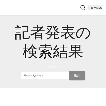
MENU
記者発表の
検索結果
進む