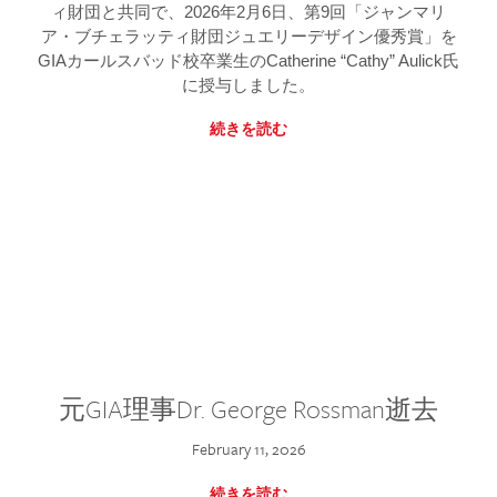
ィ財団と共同で、2026年2月6日、第9回「ジャンマリ
ア・ブチェラッティ財団ジュエリーデザイン優秀賞」を
GIAカールスバッド校卒業生のCatherine “Cathy” Aulick氏
に授与しました。
続きを読む
元GIA理事Dr. George Rossman逝去
February 11, 2026
続きを読む