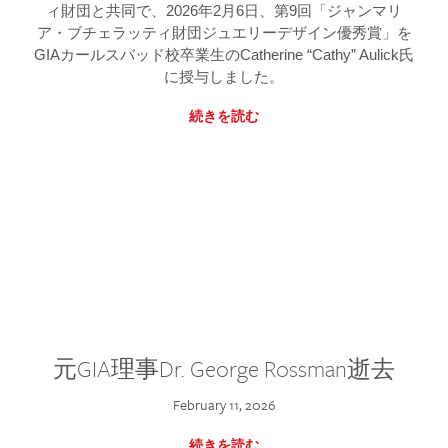
ィ財団と共同で、2026年2月6日、第9回「ジャンマリ
ア・ブチェラッティ財団ジュエリーデザイン優秀賞」を
GIAカールスバッド校卒業生のCatherine “Cathy” Aulick氏
に授与しました。
続きを読む
元GIA理事Dr. George Rossman逝去
February 11, 2026
続きを読む