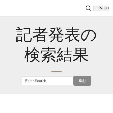
MENU
記者発表の
検索結果
進む