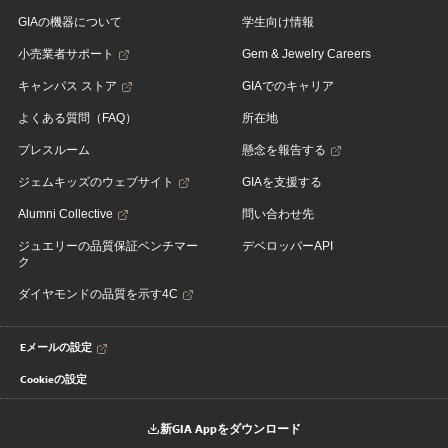
GIAの機器について
学生向け情報
小売業者サポート
Gem & Jewelry Careers
キャンパス ストア
GIAでのキャリア
よくある質問（FAQ）
所在地
プレスルーム
懸念を報告する
ジェムキッズのウェブサイト
GIAを支援する
Alumni Collective
問い合わせ先
ジュエリーの品質保証ベンチマー
デベロッパーAPI
ク
ダイヤモンドの品質を示す4C
Eメールの設定
Cookieの設定
新GIA Appをダウンロード