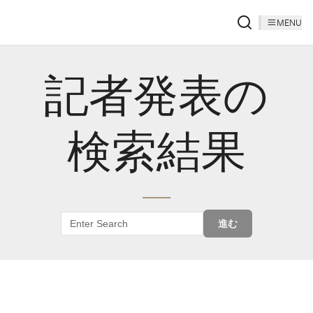
MENU
記者発表の
検索結果
進む