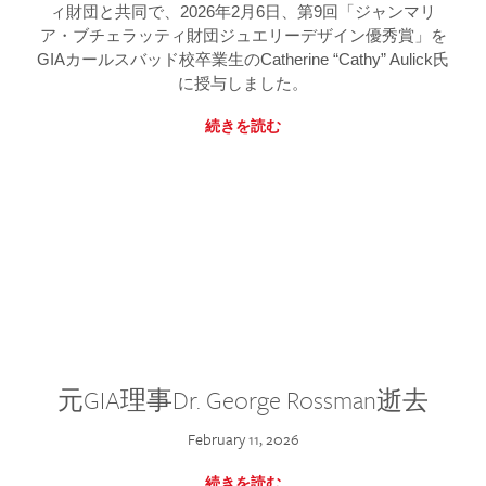
ィ財団と共同で、2026年2月6日、第9回「ジャンマリ
ア・ブチェラッティ財団ジュエリーデザイン優秀賞」を
GIAカールスバッド校卒業生のCatherine “Cathy” Aulick氏
に授与しました。
続きを読む
元GIA理事Dr. George Rossman逝去
February 11, 2026
続きを読む