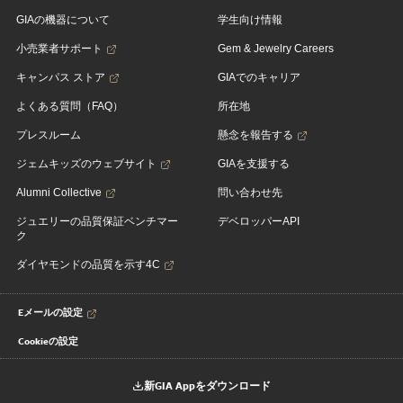
GIAの機器について
学生向け情報
小売業者サポート
Gem & Jewelry Careers
キャンパス ストア
GIAでのキャリア
よくある質問（FAQ）
所在地
プレスルーム
懸念を報告する
ジェムキッズのウェブサイト
GIAを支援する
Alumni Collective
問い合わせ先
ジュエリーの品質保証ベンチマー
デベロッパーAPI
ク
ダイヤモンドの品質を示す4C
Eメールの設定
Cookieの設定
新GIA Appをダウンロード