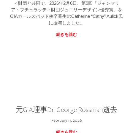
ィ財団と共同で、2026年2月6日、第9回「ジャンマリ
ア・ブチェラッティ財団ジュエリーデザイン優秀賞」を
GIAカールスバッド校卒業生のCatherine “Cathy” Aulick氏
に授与しました。
続きを読む
元GIA理事Dr. George Rossman逝去
February 11, 2026
続きを読む