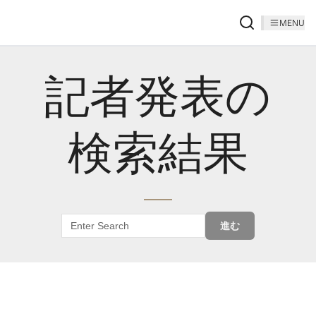
MENU
記者発表の
検索結果
進む