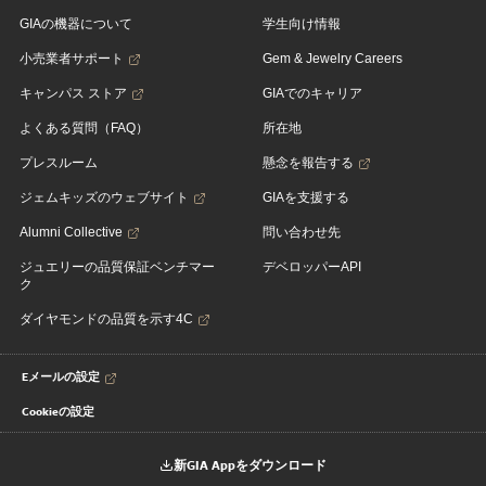
GIAの機器について
学生向け情報
小売業者サポート
Gem & Jewelry Careers
キャンパス ストア
GIAでのキャリア
よくある質問（FAQ）
所在地
プレスルーム
懸念を報告する
ジェムキッズのウェブサイト
GIAを支援する
Alumni Collective
問い合わせ先
ジュエリーの品質保証ベンチマー
デベロッパーAPI
ク
ダイヤモンドの品質を示す4C
Eメールの設定
Cookieの設定
新GIA Appをダウンロード