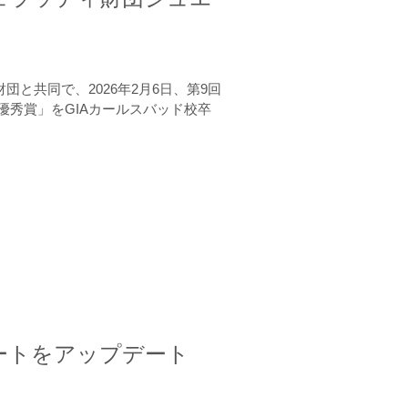
と共同で、2026年2月6日、第9回
秀賞」をGIAカールスバッド校卒
ートをアップデート