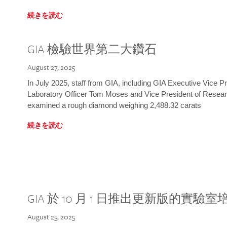
続きを読む
GIA 檢驗世界第二大鑽石
August 27, 2025
In July 2025, staff from GIA, including GIA Executive Vice 
Laboratory Officer Tom Moses and Vice President of Rese
examined a rough diamond weighing 2,488.32 carats
続きを読む
GIA 於 10 月 1 日推出更新版的實驗
August 25, 2025