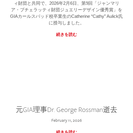
ィ財団と共同で、2026年2月6日、第9回「ジャンマリ
ア・ブチェラッティ財団ジュエリーデザイン優秀賞」を
GIAカールスバッド校卒業生のCatherine “Cathy” Aulick氏
に授与しました。
続きを読む
元GIA理事Dr. George Rossman逝去
February 11, 2026
続きを読む