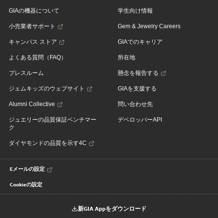
GIAの機器について
学生向け情報
小売業者サポート
Gem & Jewelry Careers
キャンパス ストア
GIAでのキャリア
よくある質問（FAQ）
所在地
プレスルーム
懸念を報告する
ジェムキッズのウェブサイト
GIAを支援する
Alumni Collective
問い合わせ先
ジュエリーの品質保証ベンチマー
デベロッパーAPI
ク
ダイヤモンドの品質を示す4C
Eメールの設定
Cookieの設定
新GIA Appをダウンロード