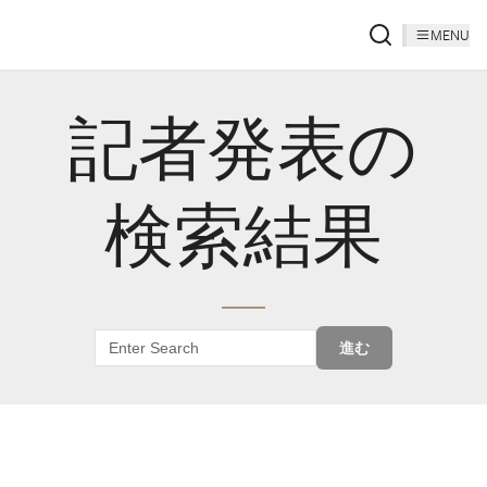
MENU
記者発表の
検索結果
進む