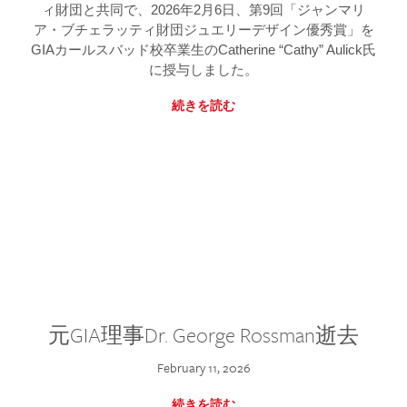
ィ財団と共同で、2026年2月6日、第9回「ジャンマリ
ア・ブチェラッティ財団ジュエリーデザイン優秀賞」を
GIAカールスバッド校卒業生のCatherine “Cathy” Aulick氏
に授与しました。
続きを読む
元GIA理事Dr. George Rossman逝去
February 11, 2026
続きを読む