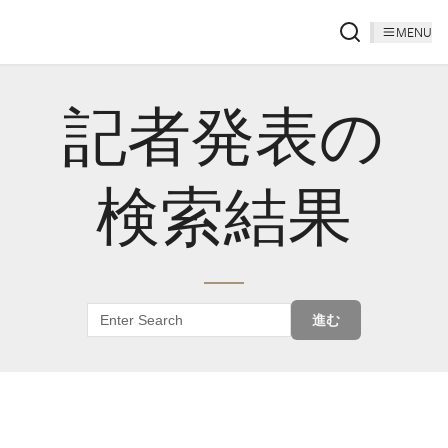
MENU
記者発表の
検索結果
進む