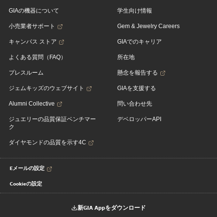
GIAの機器について
学生向け情報
小売業者サポート
Gem & Jewelry Careers
キャンパス ストア
GIAでのキャリア
よくある質問（FAQ）
所在地
プレスルーム
懸念を報告する
ジェムキッズのウェブサイト
GIAを支援する
Alumni Collective
問い合わせ先
ジュエリーの品質保証ベンチマー
デベロッパーAPI
ク
ダイヤモンドの品質を示す4C
Eメールの設定
Cookieの設定
新GIA Appをダウンロード