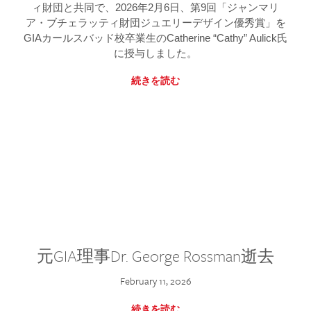
ィ財団と共同で、2026年2月6日、第9回「ジャンマリ
ア・ブチェラッティ財団ジュエリーデザイン優秀賞」を
GIAカールスバッド校卒業生のCatherine “Cathy” Aulick氏
に授与しました。
続きを読む
元GIA理事Dr. George Rossman逝去
February 11, 2026
続きを読む