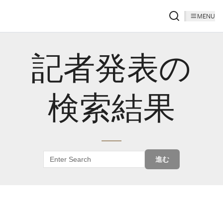
MENU
記者発表の
検索結果
進む