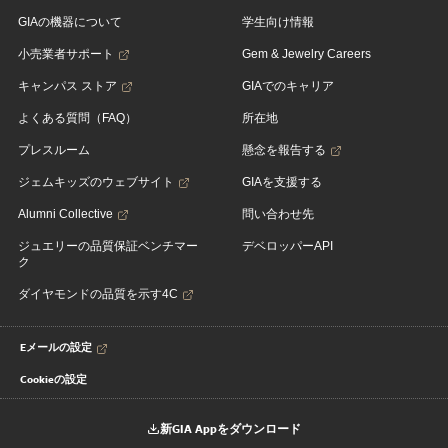
GIAの機器について
学生向け情報
小売業者サポート
Gem & Jewelry Careers
キャンパス ストア
GIAでのキャリア
よくある質問（FAQ）
所在地
プレスルーム
懸念を報告する
ジェムキッズのウェブサイト
GIAを支援する
Alumni Collective
問い合わせ先
ジュエリーの品質保証ベンチマー
デベロッパーAPI
ク
ダイヤモンドの品質を示す4C
Eメールの設定
Cookieの設定
新GIA Appをダウンロード