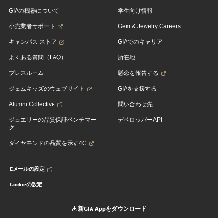
GIAの機器について
学生向け情報
小売業者サポート
Gem & Jewelry Careers
キャンパス ストア
GIAでのキャリア
よくある質問（FAQ）
所在地
プレスルーム
懸念を報告する
ジェムキッズのウェブサイト
GIAを支援する
Alumni Collective
問い合わせ先
ジュエリーの品質保証ベンチマー
デベロッパーAPI
ク
ダイヤモンドの品質を示す4C
Eメールの設定
Cookieの設定
新GIA Appをダウンロード