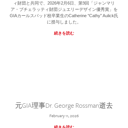
ィ財団と共同で、2026年2月6日、第9回「ジャンマリ
ア・ブチェラッティ財団ジュエリーデザイン優秀賞」を
GIAカールスバッド校卒業生のCatherine “Cathy” Aulick氏
に授与しました。
続きを読む
元GIA理事Dr. George Rossman逝去
February 11, 2026
続きを読む