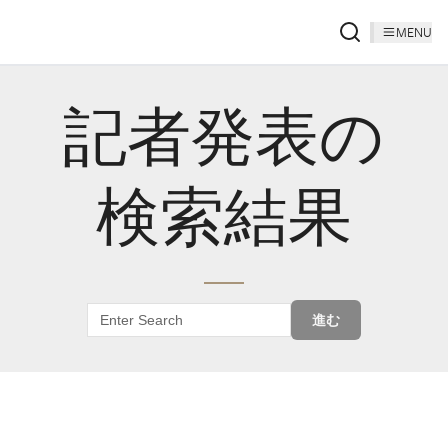
MENU
記者発表の
検索結果
進む