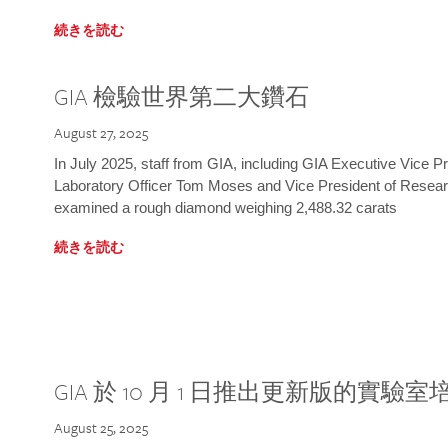
続きを読む
GIA 檢驗世界第二大鑽石
August 27, 2025
In July 2025, staff from GIA, including GIA Executive Vice 
Laboratory Officer Tom Moses and Vice President of Rese
examined a rough diamond weighing 2,488.32 carats
続きを読む
GIA 於 10 月 1 日推出更新版的實驗
August 25, 2025