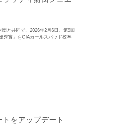
と共同で、2026年2月6日、第9回
秀賞」をGIAカールスバッド校卒
ートをアップデート