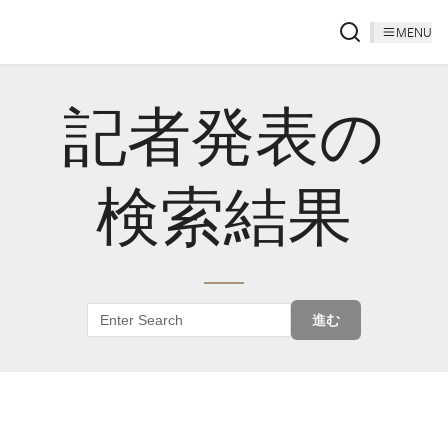
MENU
記者発表の
検索結果
進む