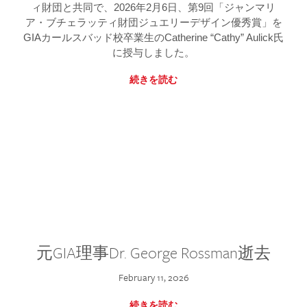
ィ財団と共同で、2026年2月6日、第9回「ジャンマリ
ア・ブチェラッティ財団ジュエリーデザイン優秀賞」を
GIAカールスバッド校卒業生のCatherine “Cathy” Aulick氏
に授与しました。
続きを読む
元GIA理事Dr. George Rossman逝去
February 11, 2026
続きを読む