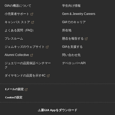
GIAの機器について
学生向け情報
小売業者サポート
Gem & Jewelry Careers
キャンパス ストア
GIAでのキャリア
よくある質問（FAQ）
所在地
プレスルーム
懸念を報告する
ジェムキッズのウェブサイト
GIAを支援する
Alumni Collective
問い合わせ先
ジュエリーの品質保証ベンチマー
デベロッパーAPI
ク
ダイヤモンドの品質を示す4C
Eメールの設定
Cookieの設定
新GIA Appをダウンロード