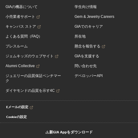
GIAの機器について
学生向け情報
小売業者サポート
Gem & Jewelry Careers
キャンパス ストア
GIAでのキャリア
よくある質問（FAQ）
所在地
プレスルーム
懸念を報告する
ジェムキッズのウェブサイト
GIAを支援する
Alumni Collective
問い合わせ先
ジュエリーの品質保証ベンチマー
デベロッパーAPI
ク
ダイヤモンドの品質を示す4C
Eメールの設定
Cookieの設定
新GIA Appをダウンロード