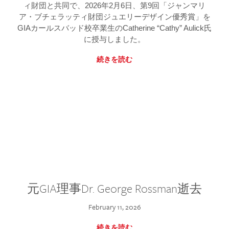
ィ財団と共同で、2026年2月6日、第9回「ジャンマリ
ア・ブチェラッティ財団ジュエリーデザイン優秀賞」を
GIAカールスバッド校卒業生のCatherine “Cathy” Aulick氏
に授与しました。
続きを読む
元GIA理事Dr. George Rossman逝去
February 11, 2026
続きを読む