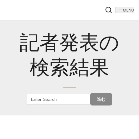
MENU
記者発表の
検索結果
進む