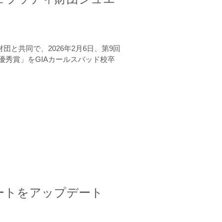
と共同で、2026年2月6日、第9回
秀賞」をGIAカールスバッド校卒
ートをアップデート