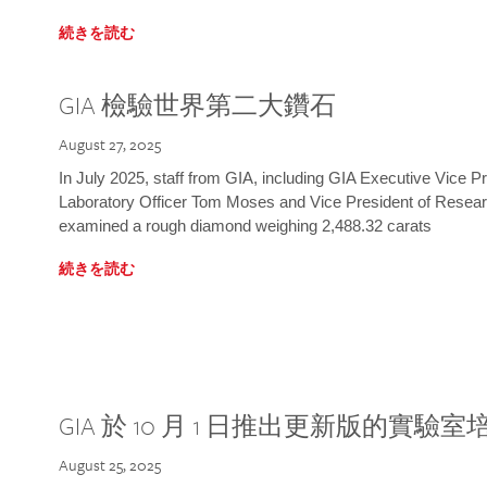
続きを読む
GIA 檢驗世界第二大鑽石
August 27, 2025
In July 2025, staff from GIA, including GIA Executive Vice 
Laboratory Officer Tom Moses and Vice President of Rese
examined a rough diamond weighing 2,488.32 carats
続きを読む
GIA 於 10 月 1 日推出更新版的實驗
August 25, 2025