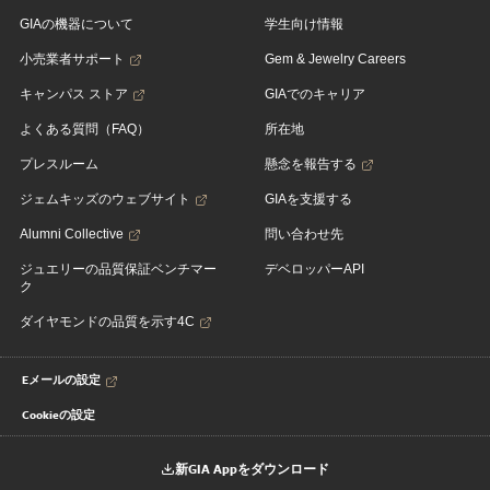
GIAの機器について
学生向け情報
小売業者サポート
Gem & Jewelry Careers
キャンパス ストア
GIAでのキャリア
よくある質問（FAQ）
所在地
プレスルーム
懸念を報告する
ジェムキッズのウェブサイト
GIAを支援する
Alumni Collective
問い合わせ先
ジュエリーの品質保証ベンチマー
デベロッパーAPI
ク
ダイヤモンドの品質を示す4C
Eメールの設定
Cookieの設定
新GIA Appをダウンロード