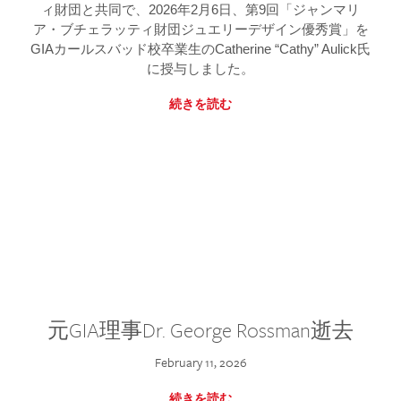
ィ財団と共同で、2026年2月6日、第9回「ジャンマリ
ア・ブチェラッティ財団ジュエリーデザイン優秀賞」を
GIAカールスバッド校卒業生のCatherine “Cathy” Aulick氏
に授与しました。
続きを読む
元GIA理事Dr. George Rossman逝去
February 11, 2026
続きを読む