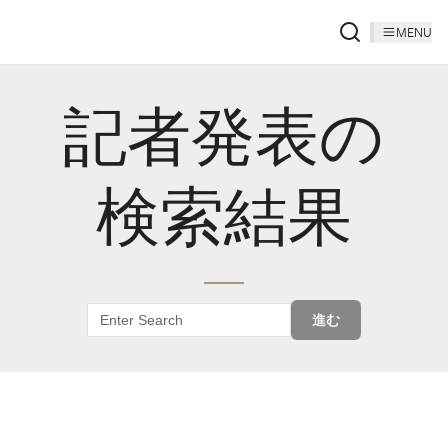
MENU
記者発表の
検索結果
進む