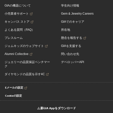
GIAの機器について
学生向け情報
小売業者サポート
Gem & Jewelry Careers
キャンパス ストア
GIAでのキャリア
よくある質問（FAQ）
所在地
プレスルーム
懸念を報告する
ジェムキッズのウェブサイト
GIAを支援する
Alumni Collective
問い合わせ先
ジュエリーの品質保証ベンチマー
デベロッパーAPI
ク
ダイヤモンドの品質を示す4C
Eメールの設定
Cookieの設定
新GIA Appをダウンロード