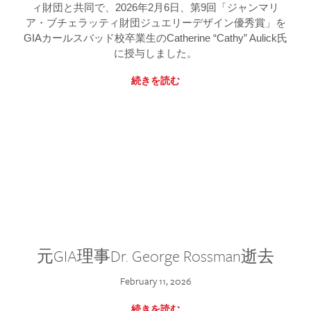
ィ財団と共同で、2026年2月6日、第9回「ジャンマリ
ア・ブチェラッティ財団ジュエリーデザイン優秀賞」を
GIAカールスバッド校卒業生のCatherine “Cathy” Aulick氏
に授与しました。
続きを読む
元GIA理事Dr. George Rossman逝去
February 11, 2026
続きを読む