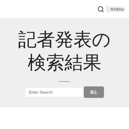
MENU
記者発表の
検索結果
進む