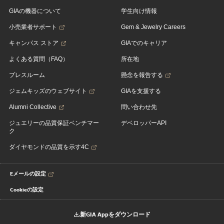
GIAの機器について
学生向け情報
小売業者サポート
Gem & Jewelry Careers
キャンパス ストア
GIAでのキャリア
よくある質問（FAQ）
所在地
プレスルーム
懸念を報告する
ジェムキッズのウェブサイト
GIAを支援する
Alumni Collective
問い合わせ先
ジュエリーの品質保証ベンチマー
デベロッパーAPI
ク
ダイヤモンドの品質を示す4C
Eメールの設定
Cookieの設定
新GIA Appをダウンロード