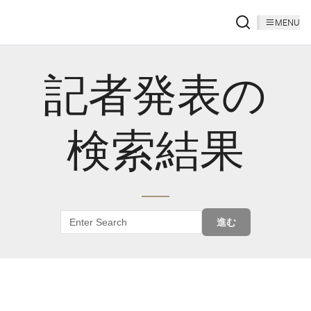
MENU
記者発表の
検索結果
進む