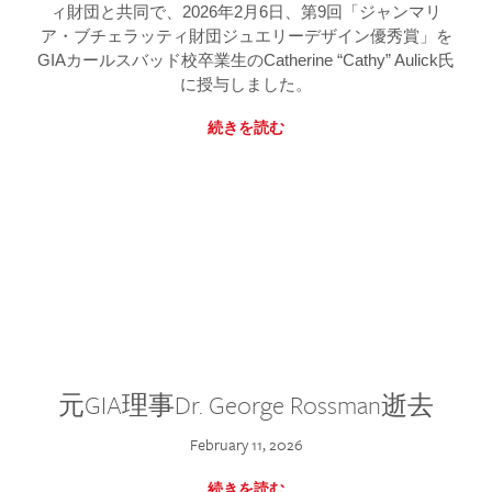
ィ財団と共同で、2026年2月6日、第9回「ジャンマリ
ア・ブチェラッティ財団ジュエリーデザイン優秀賞」を
GIAカールスバッド校卒業生のCatherine “Cathy” Aulick氏
に授与しました。
続きを読む
元GIA理事Dr. George Rossman逝去
February 11, 2026
続きを読む